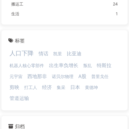
搬运工
24
生活
1
标签
人口下降
情话
比亚迪
凯里
出生率负增长
特斯拉
机器人核心零部件
叛乱
西地那非
A股
元宇宙
诺贝尔物理
普里戈任
剪映
经济
日本
打工人
集采
黄德坤
管道运输
归档