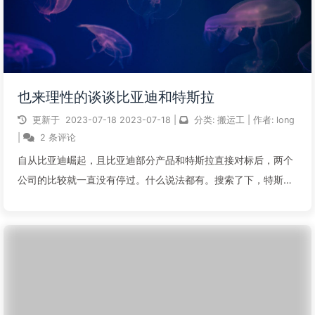
也来理性的谈谈比亚迪和特斯拉
更新于
2023-07-18
2023-07-18
|
分类:
搬运工
|
作者:
long
|
2 条评论
自从比亚迪崛起，且比亚迪部分产品和特斯拉直接对标后，两个
公司的比较就一直没有停过。什么说法都有。搜索了下，特斯拉
在社区有184篇，比亚迪有32篇。最新的帖子是《特斯拉单车利
润是比亚迪的8.5倍》帖子自己看。前几天还有个帖子里面有这
个图：本来是想跟个贴就算...
阅读全文...