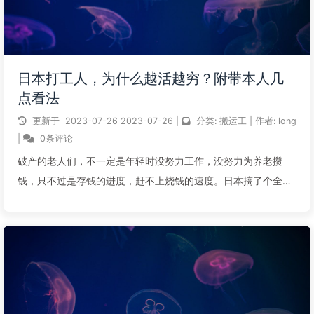
日本打工人，为什么越活越穷？附带本人几
点看法
更新于
2023-07-26
2023-07-26
|
分类:
搬运工
|
作者:
long
|
0条评论
破产的老人们，不一定是年轻时没努力工作，没努力为养老攒
钱，只不过是存钱的进度，赶不上烧钱的速度。日本搞了个全国
流浪人口生活现状大普查。厚生劳动省亲自下场，从全国各地的
公园和河岸边上，搜罗来了近1200位无家可归的流浪汉。然后，
不查不知道，一查吓一跳！这群...
阅读全文...