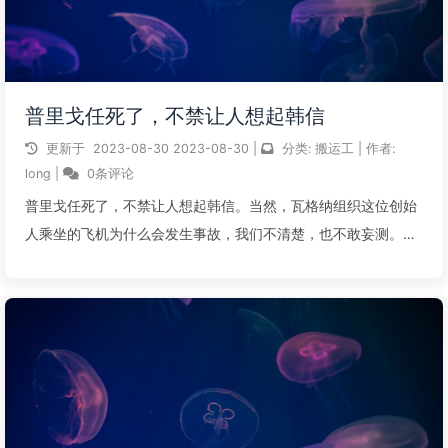
普里戈任死了，不禁让人想起韩信
更新于
2023-08-30
2023-08-30
|
分类:
搬运工
|
作者:
long
|
0条评论
普里戈任死了，不禁让人想起韩信。当然，瓦格纳组织这位创始
人乘坐的飞机为什么会发生事故，我们不清楚，也不敢妄测。联
想到韩信，也可能是妄想。不过，韩信这人，还是值得一说的。
他是成功者，也是失败者。成功在事业，失败在做人。1这就要
先看时代。韩信的时代，用谋士蒯...
阅读全文...