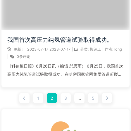
我国首次高压力纯氢管道试验取得成功。
更新于
2023-07-17
2023-07-17
|
分类:
搬运工
|
作者:
long
|
0条评论
《科创板日报》6月26日讯（编辑 邱思雨） 6月25日，我国首次
高压力纯氢管道试验取得成功。在哈密国家管网集团管道断裂控
制试验场，工作人员完成了6.3兆帕管道充氢测试和9.45兆帕管
道爆破测试，各项结果均达到预期。本次试验是国内首次对输氢
1
2
3
...
5
非金属管道进行的...
阅读全文...