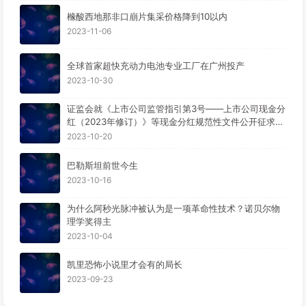
橼酸西地那非口崩片集采价格降到10以内
2023-11-06
全球首家超快充动力电池专业工厂在广州投产
2023-10-30
证监会就《上市公司监管指引第3号——上市公司现金分
红（2023年修订）》等现金分红规范性文件公开征求意
见。
2023-10-20
巴勒斯坦前世今生
2023-10-16
为什么阿秒光脉冲被认为是一项革命性技术？诺贝尔物
理学奖得主
2023-10-04
凯里恐怖小说里才会有的局长
2023-09-23