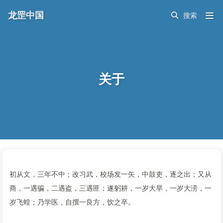
龙罡中国
关于
初从文，三年不中；改习武，校场发一矢，中鼓吏，逐之出；又从
商，一遇骗，二遇盗，三遇匪；遂躬耕，一岁大旱，一岁大涝，一
岁飞蝗；乃学医，自撰一良方，饮之卒。