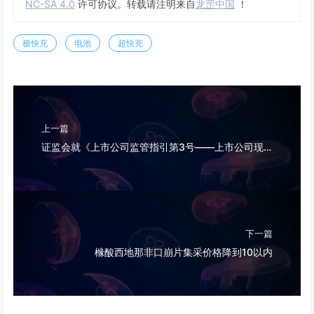
NC-SA 4.0
许可协议。转载请注明来自
龙罡中国
！
极快充
电池
超快充
上一篇
证监会就《上市公司监管指引第3号——上市公司现金分红（2023年修订）》等现金分红规范性文件公开征求意见。
下一篇
橼酸西地那非口崩片集采价格降到10以内