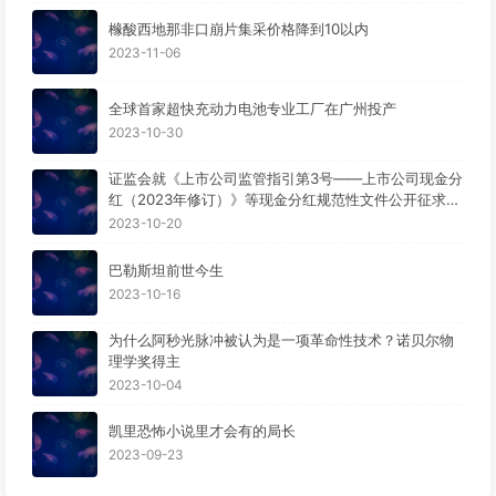
橼酸西地那非口崩片集采价格降到10以内
2023-11-06
全球首家超快充动力电池专业工厂在广州投产
2023-10-30
证监会就《上市公司监管指引第3号——上市公司现金分
红（2023年修订）》等现金分红规范性文件公开征求意
见。
2023-10-20
巴勒斯坦前世今生
2023-10-16
为什么阿秒光脉冲被认为是一项革命性技术？诺贝尔物
理学奖得主
2023-10-04
凯里恐怖小说里才会有的局长
2023-09-23