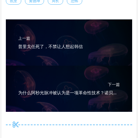
凯里
黄德坤
局长
恐怖
上一篇
普里戈任死了，不禁让人想起韩信
下一篇
为什么阿秒光脉冲被认为是一项革命性技术？诺贝尔物理学奖得主