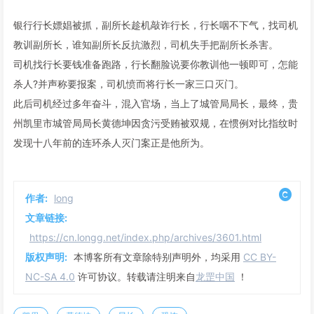
银行行长嫖娼被抓，副所长趁机敲诈行长，行长咽不下气，找司机
教训副所长，谁知副所长反抗激烈，司机失手把副所长杀害。
司机找行长要钱准备跑路，行长翻脸说要你教训他一顿即可，怎能
杀人?并声称要报案，司机愤而将行长一家三口灭门。
此后司机经过多年奋斗，混入官场，当上了城管局局长，最终，贵
州凯里市城管局局长黄德坤因贪污受贿被双规，在惯例对比指纹时
发现十八年前的连环杀人灭门案正是他所为。
作者:
long
文章链接:
https://cn.longg.net/index.php/archives/3601.html
版权声明:
本博客所有文章除特别声明外，均采用
CC BY-
NC-SA 4.0
许可协议。转载请注明来自
龙罡中国
！