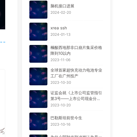
脑机接口进展
2024-02-20
xrea ssh
2024-01-13
橼酸西地那非口崩片集采价格
降到10以内
2023-11-06
全球首家超快充动力电池专业
工厂在广州投产
2023-10-30
证监会就《上市公司监管指引
第3号——上市公司现金分红
（2023年修订）》等现金分
2023-10-20
红规范性文件公开征求意见。
巴勒斯坦前世今生
2023-10-16