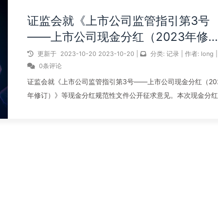
证监会就《上市公司监管指引第3号
——上市公司现金分红（2023年修
订）》等现金分红规范性文件公开征
更新于
2023-10-20
2023-10-20
|
分类:
记录
|
作者:
long
|
意见。
0条评论
证监会就《上市公司监管指引第3号——上市公司现金分红（20
年修订）》等现金分红规范性文件公开征求意见。本次现金分红
则修订主要思路是在坚持公司自治的基础上，鼓励公司在章程中
定明确的分红政策，稳定投资者分红预期，对不分红、财务投资
模较大但分红比例不...
阅读全文...