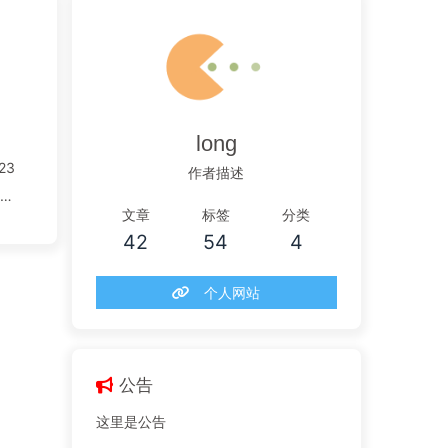
求
long
23
作者描述
规
文章
标签
分类
制
42
54
4
规
个人网站
公告
这里是公告