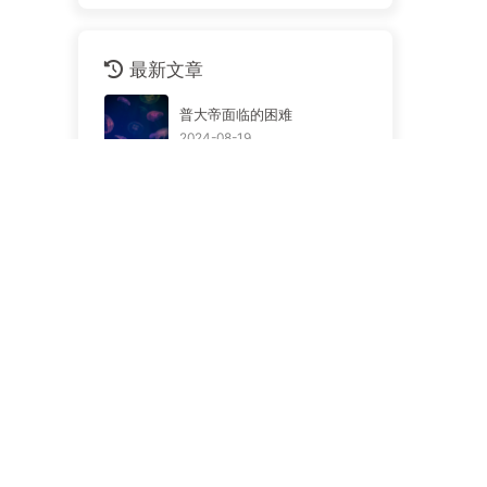
最新文章
普大帝面临的困难
2024-08-19
稀土纤维气凝胶：新材料的革
命性突破
2024-05-05
脑机接口进展
2024-02-20
xrea ssh
2024-01-13
橼酸西地那非口崩片集采价格
降到10以内
2023-11-06