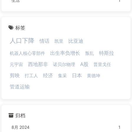
生活
1
标签
人口下降
情话
比亚迪
凯里
出生率负增长
特斯拉
机器人核心零部件
叛乱
西地那非
A股
元宇宙
诺贝尔物理
普里戈任
剪映
经济
日本
打工人
集采
黄德坤
管道运输
归档
8月 2024
1