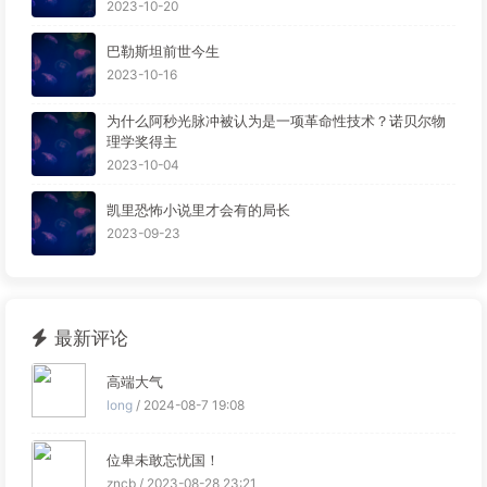
见。
2023-10-20
巴勒斯坦前世今生
2023-10-16
为什么阿秒光脉冲被认为是一项革命性技术？诺贝尔物
理学奖得主
2023-10-04
凯里恐怖小说里才会有的局长
2023-09-23
最新评论
高端大气
long
/ 2024-08-7 19:08
位卑未敢忘忧国！
zncb / 2023-08-28 23:21