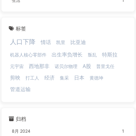
生活
1
标签
人口下降
情话
比亚迪
凯里
出生率负增长
特斯拉
机器人核心零部件
叛乱
西地那非
A股
元宇宙
诺贝尔物理
普里戈任
剪映
经济
日本
打工人
集采
黄德坤
管道运输
归档
8月 2024
1