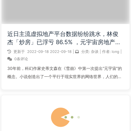
近日主流虚拟地产平台数据纷纷跳水，林俊
杰「炒房」已浮亏 86.5% ，元宇宙房地产凉
了吗？
更新于
2022-09-18
2022-09-18
|
分类:
杂谈
|
作者:
long
|
0条评论
30年前，科幻作家史蒂文森在《雪崩》中第一次提出“元宇宙”的
概念。小说创造出了一个平行于现实世界的网络世界，人们的地
理位置彼此隔绝，却可以通过各自的“化身”进行交流娱乐。30年
后，小说中的虚构似乎正在成为现实。人们不仅想要在“元宇
宙”之中社交娱乐，还畅想...
阅读全文...