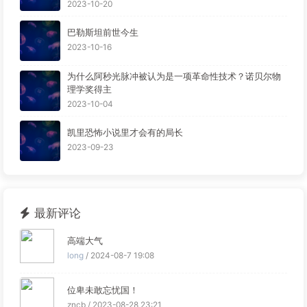
见。
2023-10-20
巴勒斯坦前世今生
2023-10-16
为什么阿秒光脉冲被认为是一项革命性技术？诺贝尔物
理学奖得主
2023-10-04
凯里恐怖小说里才会有的局长
2023-09-23
最新评论
高端大气
long
/ 2024-08-7 19:08
位卑未敢忘忧国！
zncb / 2023-08-28 23:21