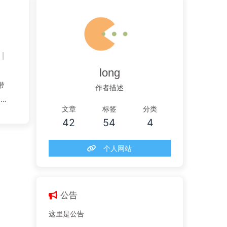
g
|
long
带
作者描述
）的
文章
标签
分类
42
54
4
.5
个人网站
公告
这里是公告