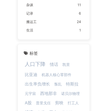
杂谈
11
记录
6
搬运工
24
生活
1
标签
人口下降
情话
凯里
比亚迪
机器人核心零部件
出生率负增长
特斯拉
叛乱
西地那非
元宇宙
诺贝尔物理
A股
剪映
普里戈任
打工人