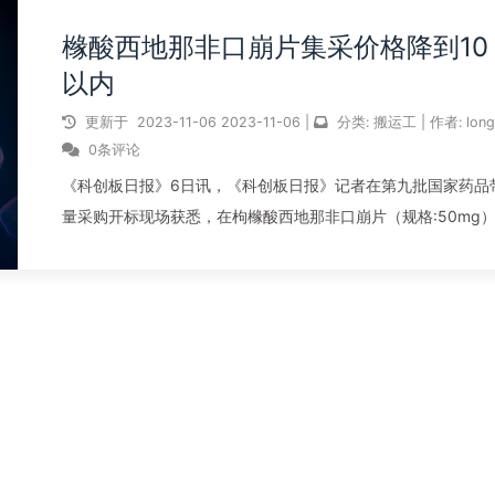
橼酸西地那非口崩片集采价格降到10
以内
更新于
2023-11-06
2023-11-06
|
分类:
搬运工
|
作者:
lon
0条评论
《科创板日报》6日讯，《科创板日报》记者在第九批国家药品
量采购开标现场获悉，在枸橼酸西地那非口崩片（规格:50mg
竞标中，齐鲁制药、河北龙海两家企业报出较低价，报价分别为
9.9元/片和9.85元/片。科伦药业报价38.6元/片，而原研报价74
元...
阅读全文...