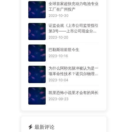
全球首家超快充动力电池专业
工厂在广州投产
2023-10-30
证监会就《上市公司监管指引
第3号——上市公司现金分红
（2023年修订）》等现金分
2023-10-20
红规范性文件公开征求意见。
巴勒斯坦前世今生
2023-10-16
为什么阿秒光脉冲被认为是一
项革命性技术？诺贝尔物理学
奖得主
2023-10-04
凯里恐怖小说里才会有的局长
2023-09-23
最新评论