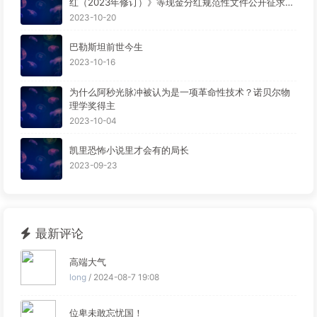
红（2023年修订）》等现金分红规范性文件公开征求意
见。
2023-10-20
巴勒斯坦前世今生
2023-10-16
为什么阿秒光脉冲被认为是一项革命性技术？诺贝尔物
理学奖得主
2023-10-04
凯里恐怖小说里才会有的局长
2023-09-23
最新评论
高端大气
long
/ 2024-08-7 19:08
位卑未敢忘忧国！