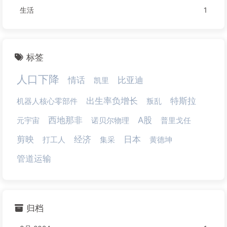
生活
1
标签
人口下降
情话
比亚迪
凯里
出生率负增长
特斯拉
机器人核心零部件
叛乱
西地那非
A股
元宇宙
诺贝尔物理
普里戈任
剪映
经济
日本
打工人
集采
黄德坤
管道运输
归档