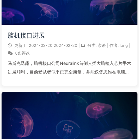
脑机接口进展
更新于
2024-02-20
2024-02-20
|
分类:
杂谈
|
作者:
long
|
0条评论
马斯克透露，脑机接口公司Neuralink首例人类大脑植入芯片手术
进展顺利，目前受试者似乎已完全康复，并能仅凭思维在电脑屏
幕上移动鼠标。
阅读全文...