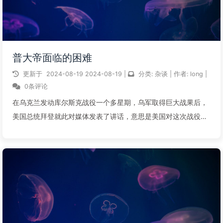
普大帝面临的困难
更新于
2024-08-19
2024-08-19
|
分类:
杂谈
|
作者:
long
|
0条评论
在乌克兰发动库尔斯克战役一个多星期，乌军取得巨大战果后，
美国总统拜登就此对媒体发表了讲话，意思是美国对这次战役一
直非常清楚，拜登还幸灾乐祸的说普京总统现在处于了两难境
地。那么普京现在到底有多难呢？第一，乌克兰军队已经占领了
俄罗斯1000多平方公里地区，普...
阅读全文...