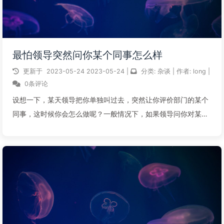
最怕领导突然问你某个同事怎么样
更新于
2023-05-24
2023-05-24
|
分类:
杂谈
|
作者:
long
|
0条评论
设想一下，某天领导把你单独叫过去，突然让你评价部门的某个
同事，这时候你会怎么做呢？一般情况下，如果领导问你对某个
同事的看法，这种题答好了是送分题，答不好就是送命题。有的
人可能会说，那我就说好话嘛，反正好话总是没错的。怎么说
呢，职场是一个厚黑型社会，如果我...
阅读全文...