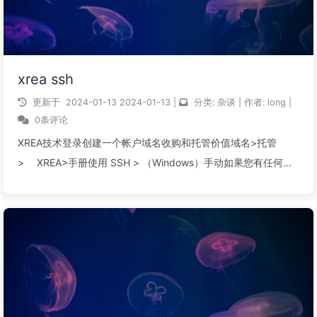
xrea ssh
更新于
2024-01-13
2024-01-13
|
分类:
杂谈
|
作者:
long
|
0条评论
XREA技术登录创建一个帐户域名收购和托管价值域名>托管
> XREA>手册使用 SSH > （Windows）手动如果您有任何问
题，请先点击这里。使用 SSH （Windows）这是一种在
Windows 上使用 SSH（安全...
阅读全文...