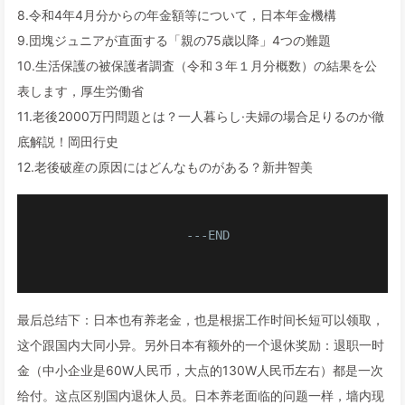
8.令和4年4月分からの年金額等について，日本年金機構
9.団塊ジュニアが直面する「親の75歳以降」4つの難題
10.生活保護の被保護者調査（令和３年１月分概数）の結果を公
表します，厚生労働省
11.老後2000万円問題とは？一人暮らし·夫婦の場合足りるのか徹
底解説！岡田行史
12.老後破産の原因にはどんなものがある？新井智美
                  ---END

最后总结下：日本也有养老金，也是根据工作时间长短可以领取，
这个跟国内大同小异。另外日本有额外的一个退休奖励：退职一时
金（中小企业是60W人民币，大点的130W人民币左右）都是一次
给付。这点区别国内退休人员。日本养老面临的问题一样，墙内现