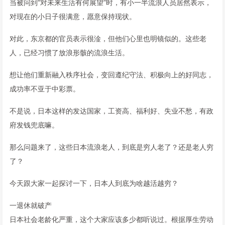
当被问到“对未来生活有何展望”时，有小一半流浪人员居然表示，
对现在的小日子很满意，愿意保持现状。
对此，东京都的官员表示很淦，但他们心里也明镜似的。这些老
人，已经习惯了放浪形骸的流浪生活。
想让他们重新融入秩序社会，变回遵纪守法、积极向上的好同志，
成功率不亚于中彩票。
不是说，日本这样的发达国家，工资高、福利好、失业不愁，有政
府发钱兜底嘛。
那么问题来了，这些日本流浪老人，到底是穷人老了？还是老人穷
了？
今天跟大家一起探讨一下，日本人到底为啥越活越穷？
一退休就破产
日本社会老龄化严重，这个大家应该多少都听说过。根据厚生劳动