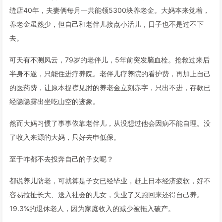
缝店40年，夫妻俩每月一共能领5300块养老金。大妈本来觉着，
养老金虽然少，但自己和老伴儿接点小活儿，日子也不是过不下
去。
可天有不测风云，79岁的老伴儿，5年前突发脑血栓。抢救过来后
半身不遂，只能住进疗养院。老伴儿疗养院的看护费，再加上自己
的医药费，让原本捉襟见肘的养老金立刻赤字，只出不进，存款已
经隐隐露出坐吃山空的迹象。
然而大妈习惯了事事依靠老伴儿，从没想过他会因病不能自理。没
了收入来源的大妈，只好去申低保。
至于咋都不去投奔自己的子女呢？
都说养儿防老，可就算是子女已经毕业，赶上日本经济疲软，好不
容易拉扯长大、送入社会的儿女，失业了又跑回来还得自己养。
19.3%的退休老人，因为家庭收入的减少被拖入破产。