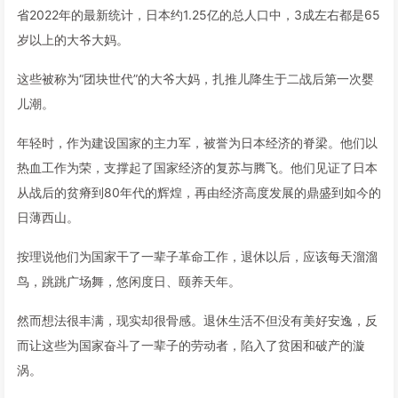
省2022年的最新统计，日本约1.25亿的总人口中，3成左右都是65
岁以上的大爷大妈。
这些被称为“团块世代”的大爷大妈，扎推儿降生于二战后第一次婴
儿潮。
年轻时，作为建设国家的主力军，被誉为日本经济的脊梁。他们以
热血工作为荣，支撑起了国家经济的复苏与腾飞。他们见证了日本
从战后的贫瘠到80年代的辉煌，再由经济高度发展的鼎盛到如今的
日薄西山。
按理说他们为国家干了一辈子革命工作，退休以后，应该每天溜溜
鸟，跳跳广场舞，悠闲度日、颐养天年。
然而想法很丰满，现实却很骨感。退休生活不但没有美好安逸，反
而让这些为国家奋斗了一辈子的劳动者，陷入了贫困和破产的漩
涡。