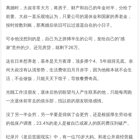
离婚时，大叔非常大方，将房子、财产和自己的年金对半，分给了
前妻。大叔一直乐观地认为，只要公司的退休金和国家的养老金，
按时按数到账，那离婚后依旧可以过逍遥自在的小日子。
可令他没想到的是，自己为之拼搏半生的公司，发给自己的“感
谢”意外的少。还完房贷，就剩下26万。
这在日本想养老，基本是天方夜谭，顶多撑个4、5年就得见底。奈
何大叔没有认清形势，生活费依旧月月赤字，因为他根本就不会生
活，不会做饭，只能天天下馆子，导致餐费奇高。
光顾工作没朋友，退休后热切盼望与人产生联系的他，只能每周跑
一次退休前常去的俱乐部，找以前的朋友联络感情。
没了另一半会穷，另一半要是得病了会更穷，还是根据厚生劳动省
的低保户调查，23.4%的老人是被自己或家人的医药费压到破产。
纪录片《老后贫困现实》中，有一位70岁大妈。和老公并肩经营裁