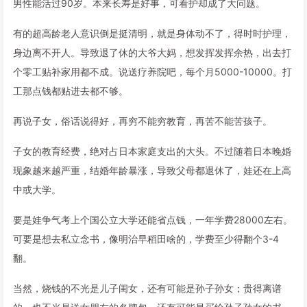
男性能活过90岁。本来长寿是好事，可看护却成了大问题。
有的超高龄老人意识倒是挺清明，就是身体动不了，得时时护理，
身边离不开人。导致退了休的大爷大妈，想发挥发挥余热，出去打
个零工贴补家用都不成。说送疗养院吧，每个月5000-10000。打
工那点钱都贴进去都不够。
再说子女，俗话说得好，再穷不能穷教育，再苦不能苦孩子。
子女的教育经费，绝对占日本家庭支出的大头。不过随着日本晚婚
现象越来越严重，结婚年龄暴涨，导致父母都退休了，娃还在上高
中或大学。
要是娃争气考上个国公立大学还能省点钱，一年学费28000左右。
可要是想去私立念书，像明治早稻田啥的，学费至少得翻个3-4
翻。
当然，烧钱的不光是儿子闺女，还有可能是孙子孙女；贵得离谱