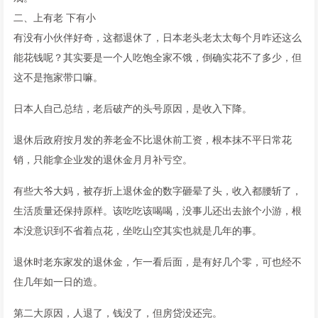
二、上有老 下有小
有没有小伙伴好奇，这都退休了，日本老头老太太每个月咋还这么
能花钱呢？其实要是一个人吃饱全家不饿，倒确实花不了多少，但
这不是拖家带口嘛。
日本人自己总结，老后破产的头号原因，是收入下降。
退休后政府按月发的养老金不比退休前工资，根本抹不平日常花
销，只能拿企业发的退休金月月补亏空。
有些大爷大妈，被存折上退休金的数字砸晕了头，收入都腰斩了，
生活质量还保持原样。该吃吃该喝喝，没事儿还出去旅个小游，根
本没意识到不省着点花，坐吃山空其实也就是几年的事。
退休时老东家发的退休金，乍一看后面，是有好几个零，可也经不
住几年如一日的造。
第二大原因，人退了，钱没了，但房贷没还完。