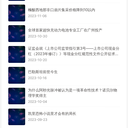
橼酸西地那非口崩片集采价格降到10以内
2023-11-06
全球首家超快充动力电池专业工厂在广州投产
2023-10-30
证监会就《上市公司监管指引第3号——上市公司现金分
红（2023年修订）》等现金分红规范性文件公开征求意
见。
2023-10-20
巴勒斯坦前世今生
2023-10-16
为什么阿秒光脉冲被认为是一项革命性技术？诺贝尔物
理学奖得主
2023-10-04
凯里恐怖小说里才会有的局长
2023-09-23