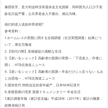
像西班牙、意大利这样没有退休金文化国家，同样因为人口少子老
龄化日益严重，公共养老金入不敷出、难以为继。
他们的老人该如何养老呢?
参考资料：
1.ホームレスの実態に関する全国調査（生活実態調査）結果につ
いて，厚生労働省
2.【現代の闇】老後破綻の過酷な生活
3.【老いるショック】高齢者の貧困の実態～「下流老人」作者に
聞く，HTB北海道ニュース
4.【老いるショック】高齢者の貧困～年金だけじゃ足りない もみ
じ台団地～，HTB北海道ニュース
5.团块世代 悄然迫近的老年破产，日本NHK纪录片
6.老後貧困の現実 貧困ドキュメンタリー 年金生活
7.家計調査年報（家計収支編）平成29年（2017年）家計の概要，
総務省統計局