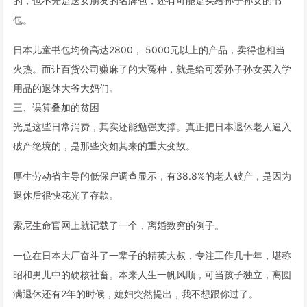
的，也不光是送女朋友的名牌包，还有可能是买给孙子孙女的书
包。
日本儿童书包均价高达2800， 5000元以上的产品，卖得也相当
火热。而让百货公司赚麻了的大冤种，就是给可爱孙子孙女买入学
用品的退休大爷大妈们。
三、误算叠加的贫困
光是这些日常消费，其实还能勉强支撑。真正把日本退休老人逼入
破产绝境的，是那些突如其来的重大变故。
厚生劳动省主导的低保户调查显示，有38.8%的老人破产，是因为
退休后很快花光了存款。
索尼生命官网上就记载了一个，离婚致穷的例子。
一位在日本大厂奋斗了一辈子的精英大叔，专注工作几十年，堪称
昭和男儿中的硬核社畜。本来人生一帆风顺，可当孩子独立，离圆
满退休还有2年的时候，媳妇突然提出，我不想跟你过了。