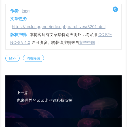
作者:
long
文章链接:
https://cn.longg.net/index.php/archives/3201.html
版权声明:
本博客所有文章除特别声明外，均采用
CC BY-
NC-SA 4.0
许可协议。转载请注明来自
龙罡中国
！
经济
消费降级
上一篇
也来理性的谈谈比亚迪和特斯拉