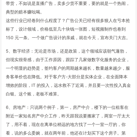
带货，不如说是直播广告，卖多少货不重要，要的就是一个热闹，
典型的赔本赚吆喝。
这些行业已经卷到什么程度了？广告公关已经有很多狠人在亏本抢
标了，设计领域，价格低至几十块钱一张图，短视频制作也卷到
150 元一条。一个做广告设计的亲戚，就在今天，宣布关门大吉。
5、数字经济：无论是市场，还是政策，这个领域应该朝气蓬勃，
但现实很骨感，由于工作原因，跟踪了几家做数字化服务的企业，
一个明显的趋势是，签约客户的周期越来越长，数量越来越少，服
务客单价也在降低。对于客户方-大部分是实体企业，在全面降本
增效的阶段，IT 的投入，远水救不了近渴，并且要一次性投入真金
白银。这个账，老板不难算。
6、房地产：只说两个例子，第一，房产中介，楼下的一位租客在
附近一家知名房产中介工作，昨天跟我说要搬家了，两室一厅太大
了，用不着，现在在离单位稍远的地方找了一个一室一厅的，你
看，说的多么委婉，就在两年前，他还在计划买下这个房子。第