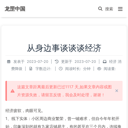
龙罡中国
从身边事谈谈谈经济
发表于
2023-07-20
|
更新于
2023-07-20
|
经济
消
费降级
|
字数总计:
|
阅读时长:
分钟
|
阅读量:
这篇文章距离最后更新已过1117 天,如果文章内容或图
片资源失效，请留言反馈，我会及时处理，谢谢！
经济疲软，肉眼可见。
1、线下实体：小区周边商业繁荣，曾一铺难求，但自今年年初开
始，印象深刻的就有九家店铺易主，有的甚至在三个月内，连续换