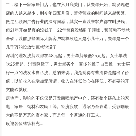
二，楼下一家家居门店，也在六月底关门，从去年开始，就发现进
店的人越来越少，到今年四五月份，暂停营业的时间越来越频繁。
做过互联网广告行业的深有同感，其实一直以来客户都在叫没钱，
但21年开始是真的没钱了，22年简直没钱到了顶峰，预算动不动就
全砍，以前那些国际大牌客户就算砍也只是小几十万，去年是一个
几千万的投放动辄就说没了
深圳的理发洗剪吹都在48元起，男士单剪最低25元起。女士单洗
吹25元起。消费降级了，男士就买个一百多的推子自己推，女士买
好一点的洗发水自己洗。总的来说，我是觉得有些消费是超出了价
值，以前收入在增加无所谓，收入在降低信心在降低，不必要的开
支能砍就砍。
房地产，影响的不仅仅是开发商喝地产中介，还有整个链条上的家
电、家居、钢材和农民工等。经济疲软、通缩乃至衰退，受影响最
大的不是万恶的资本家，而是每一个普通的打工人。
欢迎各位继续补充...