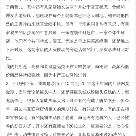
了两茬儿，其中还有几家店铺长达两个月处于空置状态。曾经和一
理发店老板聊，他说现在每个月能保本已经谢天谢地，如果能把自
己的工资挣出来就算业绩不错。但有一个现象同非常有意思，有两
家易主的店少见的生意兴隆，一家连锁生鲜超市，一家个体生鲜
店，他们有个共同特点，便宜。无论是早上买菜高峰期，还是晚上
下班时段，这两家店的人头攒动与旁边店铺的门可罗雀形成鲜明对
比。
我的判断是，高价和装逼型品类正在大幅萎缩，而刚需，高频和低
价商品将持续强劲，因为中产正在降维消费。
2、互联网巨头：我算是亲历了 10 年到 20 年这十年间的互联网黄
金期，当时无论是巨头中人，还是赚巨头钱或给巨头送钱的人，都
充满信心，很多人靠此买车买房，甚至有的完成了阶层跃升。但今
年，身边与互联网密切相关的亲朋好友，有的被优化，有的正在和
即将被优化，有的提前主动换了赛道，而还没有危机的人，已经被
卷的筋疲力尽，其中还有直接被 120拉走的。更重要的是，信心备
受打击，消费快速收缩，对未来迷茫，尤其接近和刚过35岁的人，