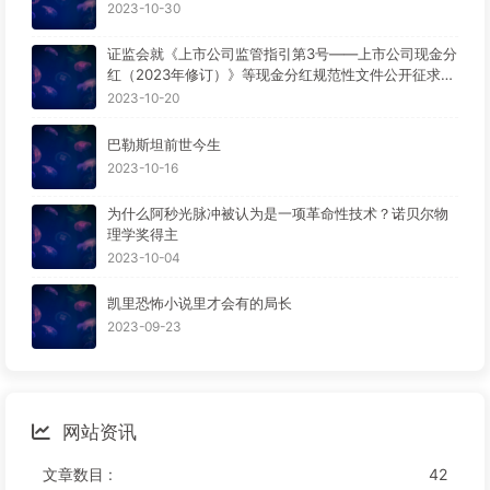
2023-10-30
证监会就《上市公司监管指引第3号——上市公司现金分
红（2023年修订）》等现金分红规范性文件公开征求意
见。
2023-10-20
巴勒斯坦前世今生
2023-10-16
为什么阿秒光脉冲被认为是一项革命性技术？诺贝尔物
理学奖得主
2023-10-04
凯里恐怖小说里才会有的局长
2023-09-23
网站资讯
文章数目 :
42